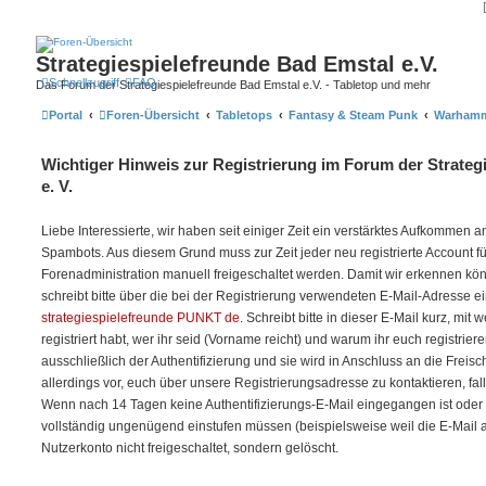
Strategiespielefreunde Bad Emstal e.V.
Schnellzugriff
FAQ
Das Forum der Strategiespielefreunde Bad Emstal e.V. - Tabletop und mehr
Portal
Foren-Übersicht
Tabletops
Fantasy & Steam Punk
Warhamm
Wichtiger Hinweis zur Registrierung im Forum der Strateg
e. V.
Liebe Interessierte, wir haben seit einiger Zeit ein verstärktes Aufkommen
Spambots. Aus diesem Grund muss zur Zeit jeder neu registrierte Account f
Forenadministration manuell freigeschaltet werden. Damit wir erkennen kö
schreibt bitte über die bei der Registrierung verwendeten E-Mail-Adresse e
strategiespielefreunde PUNKT de
. Schreibt bitte in dieser E-Mail kurz, mit
registriert habt, wer ihr seid (Vorname reicht) und warum ihr euch registriere
ausschließlich der Authentifizierung und sie wird in Anschluss an die Freis
allerdings vor, euch über unsere Registrierungsadresse zu kontaktieren, fal
Wenn nach 14 Tagen keine Authentifizierungs-E-Mail eingegangen ist oder w
vollständig ungenügend einstufen müssen (beispielsweise weil die E-Mail auf 
Nutzerkonto nicht freigeschaltet, sondern gelöscht.