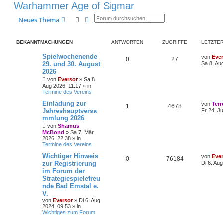
Warhammer Age of Sigmar
Suche
Erweiterte Suche
Neues Thema
BEKANNTMACHUNGEN
ANTWORTEN
ZUGRIFFE
LETZTER
L
Spielwochenende
von
Ever
A
Z
0
27
e
29. und 30. August
Sa 8. Au
t
2026
n
u
z
von
Eversor
»
Sa 8.
t
t
g
e
Aug 2026, 11:17
» in
r
Termine des Vereins
w
r
B
L
Einladung zur
e
von
Terr
A
Z
1
4678
e
i
Jahreshauptversa
o
i
Fr 24. Ju
t
t
mmlung 2026
n
u
z
r
r
f
von
Shamus
t
a
t
g
e
McBond
»
Sa 7. Mär
g
t
f
r
2026, 22:38
» in
w
r
B
Termine des Vereins
e
e
e
L
Wichtiger Hinweis
i
von
Ever
o
i
A
Z
0
76184
e
n
t
zur Registrierung
Di 6. Au
t
r
r
f
im Forum der
n
u
z
a
Strategiespielefreu
t
g
t
f
t
g
e
nde Bad Emstal e.
r
V.
e
e
w
r
B
von
Eversor
»
Di 6. Aug
e
2024, 09:53
» in
n
i
o
i
Wichtiges zum Forum
t
r