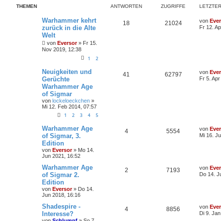
r
f
a
THEMEN
ANTWORTEN
ZUGRIFFE
LETZTER
g
t
f
L
Warhammer kehrt
von
Ever
A
Z
18
21024
e
e
e
zurück in die Alte
Fr 12. A
t
Welt
n
u
z
n
von
Eversor
»
Fr 15.
t
t
g
e
Nov 2019, 12:38
r
1
2
w
r
B
e
L
Neuigkeiten und
von
Ever
i
A
Z
o
i
41
62797
e
Gerüchte
Fr 5. Apr
t
t
r
Warhammer Age
n
u
r
f
z
a
of Sigmar
t
g
t
g
t
f
e
von
lockeloeckchen
»
r
Mi 12. Feb 2014, 07:57
w
r
B
e
e
1
2
3
4
5
e
i
o
i
n
L
Warhammer Age
von
Ever
t
A
Z
4
5554
e
of Sigmar, 3.
Mi 16. J
r
r
f
t
a
Edition
n
u
z
g
von
Eversor
»
Mo 14.
t
f
t
Jun 2021, 16:52
t
g
e
r
e
e
L
Warhammer Age
von
Ever
w
r
B
A
Z
2
7193
e
of Sigmar 2.
Do 14. J
e
n
t
i
Edition
o
i
n
u
z
t
von
Eversor
»
Do 14.
t
r
r
f
Jun 2018, 16:16
t
g
e
a
r
g
L
Shadespire -
von
Ever
t
f
w
r
B
A
Z
4
8856
e
Interesse?
Di 9. Ja
e
t
i
e
e
von
Schlumpf
»
So 7.