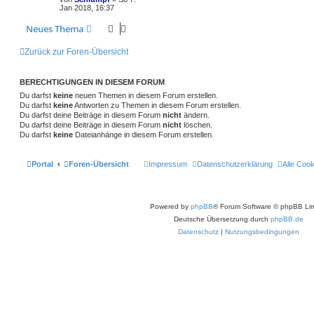
o
i
n
u
z
t
Jan 2018, 16:37
t
r
n
r
f
t
g
e
a
Neues Thema
r
g
t
f
w
r
B
e
Zurück zur Foren-Übersicht
i
e
e
o
i
t
r
n
r
f
a
BERECHTIGUNGEN IN DIESEM FORUM
g
t
f
Du darfst
keine
neuen Themen in diesem Forum erstellen.
Du darfst
keine
Antworten zu Themen in diesem Forum erstellen.
e
e
Du darfst deine Beiträge in diesem Forum
nicht
ändern.
Du darfst deine Beiträge in diesem Forum
nicht
löschen.
n
Du darfst
keine
Dateianhänge in diesem Forum erstellen.
Portal
Foren-Übersicht
Impressum
Datenschutzerklärung
Alle Coo
Powered by
phpBB
® Forum Software © phpBB Lim
Deutsche Übersetzung durch
phpBB.de
Datenschutz
|
Nutzungsbedingungen