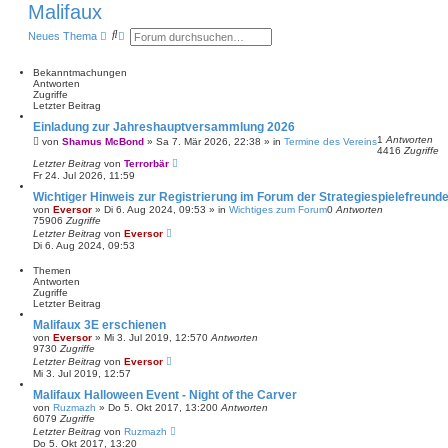
Malifaux
S
E
Neues Thema
u
r
c
w
h
e
Bekanntmachungen
e
i
Antworten
t
Zugriffe
e
Letzter Beitrag
r
Einladung zur Jahreshauptversammlung 2026
t
1
Antworten
e
von
Shamus McBond
»
Sa 7. Mär 2026, 22:38
» in
Termine des Vereins
4416
Zugriffe
S
Letzter Beitrag
von
Terrorbär
u
Fr 24. Jul 2026, 11:59
c
h
Wichtiger Hinweis zur Registrierung im Forum der Strategiespielefreunde
e
von
Eversor
»
Di 6. Aug 2024, 09:53
» in
Wichtiges zum Forum
0
Antworten
75906
Zugriffe
Letzter Beitrag
von
Eversor
Di 6. Aug 2024, 09:53
Themen
Antworten
Zugriffe
Letzter Beitrag
Malifaux 3E erschienen
von
Eversor
»
Mi 3. Jul 2019, 12:57
0
Antworten
9730
Zugriffe
Letzter Beitrag
von
Eversor
Mi 3. Jul 2019, 12:57
Malifaux Halloween Event - Night of the Carver
von
Ruzmazh
»
Do 5. Okt 2017, 13:20
0
Antworten
6079
Zugriffe
Letzter Beitrag
von
Ruzmazh
Do 5. Okt 2017, 13:20