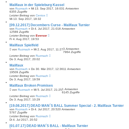
Malifaux in der Spieleburg Kassel
von
Ruzmazh
»
Mi 13. Sep 2017, 16:03
1
Antworten
6355
Zugriffe
Letzter Beitrag
von
Centox
Mi 13. Sep 2017, 18:32
[09.12.2017] Decembers Curse - Malifaux Turnier
von
Ruzmazh
»
Di 4. Jul 2017, 21:01
8
Antworten
12589
Zugriffe
Letzter Beitrag
von
Eversor
Fr 4. Aug 2017, 19:53
Malifaux Spielfeld
3
Antworten
von
Ruzmazh
»
Mi 2. Aug 2017, 11:27
7964
Zugriffe
Letzter Beitrag
von
Ruzmazh
Do 3. Aug 2017, 20:02
Malifaux
von
Ruzmazh
»
Do 30. Mär 2017, 12:36
11
Antworten
19509
Zugriffe
Letzter Beitrag
von
Ruzmazh
Do 3. Aug 2017, 19:59
Malifaux Broken Promises
1
Antworten
von
Ruzmazh
»
Mi 5. Jul 2017, 21:25
6145
Zugriffe
Letzter Beitrag
von
Ruzmazh
Do 3. Aug 2017, 10:29
[19.08.2017] DEAD MAN´S BALL Summer Special - 2. Malifaux Turnier
von
Ruzmazh
»
Di 4. Jul 2017, 20:52
0
Antworten
5767
Zugriffe
Letzter Beitrag
von
Ruzmazh
Di 4. Jul 2017, 20:52
[01.07.17] DEAD MAN´S BALL - Malifaux Turnier