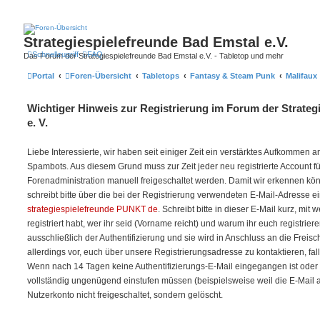
Strategiespielefreunde Bad Emstal e.V.
Schnellzugriff
FAQ
Das Forum der Strategiespielefreunde Bad Emstal e.V. - Tabletop und mehr
Portal
Foren-Übersicht
Tabletops
Fantasy & Steam Punk
Malifaux
Wichtiger Hinweis zur Registrierung im Forum der Strateg
e. V.
Liebe Interessierte, wir haben seit einiger Zeit ein verstärktes Aufkommen
Spambots. Aus diesem Grund muss zur Zeit jeder neu registrierte Account f
Forenadministration manuell freigeschaltet werden. Damit wir erkennen kö
schreibt bitte über die bei der Registrierung verwendeten E-Mail-Adresse e
strategiespielefreunde PUNKT de
. Schreibt bitte in dieser E-Mail kurz, mit
registriert habt, wer ihr seid (Vorname reicht) und warum ihr euch registriere
ausschließlich der Authentifizierung und sie wird in Anschluss an die Freis
allerdings vor, euch über unsere Registrierungsadresse zu kontaktieren, fal
Wenn nach 14 Tagen keine Authentifizierungs-E-Mail eingegangen ist oder w
vollständig ungenügend einstufen müssen (beispielsweise weil die E-Mail auf 
Nutzerkonto nicht freigeschaltet, sondern gelöscht.