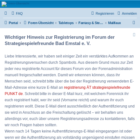
Strategiespielefreunde
FAQ
Registrieren
Anmelden
Bad Emstal e.V.
S
Das Forum der Strategiespielefreunde Bad Emstal e.V. - Tabletop und mehr
Portal
Foren-Übersicht
Tabletops
Fantasy & Steam Punk
Malifaux
u
Wichtiger Hinweis zur Registrierung im Forum der
c
Strategiespielefreunde Bad Emstal e. V.
h
e
Liebe Interessierte, wir haben seit einiger Zeit ein verstärktes Aufkommen an
Registrierungsversuchen durch Spambots. Aus diesem Grund muss zur Zeit
jeder neu registrierte Account für dieses Forum von der Forenadministration
manuell freigeschaltet werden. Damit wir erkennen können, dass ihr
Menschen seid, schreibt bitte über die bei der Registrierung verwendeten E-
Mail-Adresse eine kurze E-Mail an
registrierung ÄT strategiespielefreunde
PUNKT de
. Schreibt bitte in dieser E-Mail kurz, mit welchem Forennick ihr
euch registriert habt, wer ihr seid (Vorname reicht) und warum ihr euch
registrieren wollt. Diese E-Mail dient ausschließlich der Authentifizierung und
sie wird in Anschluss an die Freischaltung gelöscht – wir behalten uns
allerdings vor, euch über unsere Registrierungsadresse zu kontaktieren, falls
wir noch Fragen haben sollten.
Wenn nach 14 Tagen keine Authentifizierungs-E-Mail eingegangen ist oder
wenn wir die Authentifizierung als vollständig ungenügend einstufen müssen