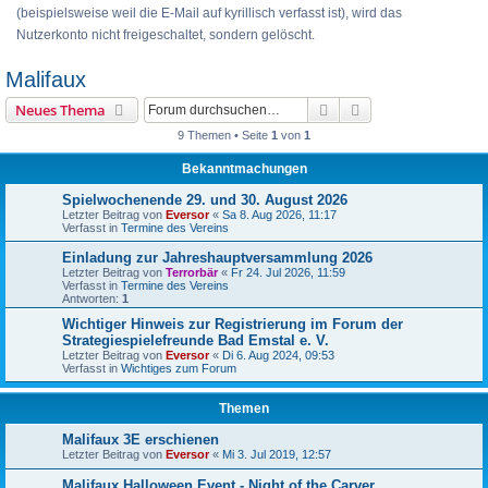
(beispielsweise weil die E-Mail auf kyrillisch verfasst ist), wird das
Nutzerkonto nicht freigeschaltet, sondern gelöscht.
Malifaux
Suche
Erweiterte Suche
Neues Thema
9 Themen • Seite
1
von
1
Bekanntmachungen
Spielwochenende 29. und 30. August 2026
Letzter Beitrag von
Eversor
«
Sa 8. Aug 2026, 11:17
Verfasst in
Termine des Vereins
Einladung zur Jahreshauptversammlung 2026
Letzter Beitrag von
Terrorbär
«
Fr 24. Jul 2026, 11:59
Verfasst in
Termine des Vereins
Antworten:
1
Wichtiger Hinweis zur Registrierung im Forum der
Strategiespielefreunde Bad Emstal e. V.
Letzter Beitrag von
Eversor
«
Di 6. Aug 2024, 09:53
Verfasst in
Wichtiges zum Forum
Themen
Malifaux 3E erschienen
Letzter Beitrag von
Eversor
«
Mi 3. Jul 2019, 12:57
Malifaux Halloween Event - Night of the Carver