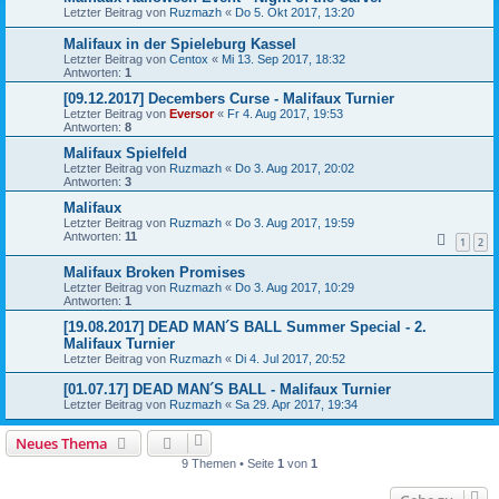
Letzter Beitrag von
Ruzmazh
«
Do 5. Okt 2017, 13:20
Malifaux in der Spieleburg Kassel
Letzter Beitrag von
Centox
«
Mi 13. Sep 2017, 18:32
Antworten:
1
[09.12.2017] Decembers Curse - Malifaux Turnier
Letzter Beitrag von
Eversor
«
Fr 4. Aug 2017, 19:53
Antworten:
8
Malifaux Spielfeld
Letzter Beitrag von
Ruzmazh
«
Do 3. Aug 2017, 20:02
Antworten:
3
Malifaux
Letzter Beitrag von
Ruzmazh
«
Do 3. Aug 2017, 19:59
Antworten:
11
1
2
Malifaux Broken Promises
Letzter Beitrag von
Ruzmazh
«
Do 3. Aug 2017, 10:29
Antworten:
1
[19.08.2017] DEAD MAN´S BALL Summer Special - 2.
Malifaux Turnier
Letzter Beitrag von
Ruzmazh
«
Di 4. Jul 2017, 20:52
[01.07.17] DEAD MAN´S BALL - Malifaux Turnier
Letzter Beitrag von
Ruzmazh
«
Sa 29. Apr 2017, 19:34
Neues Thema
9 Themen • Seite
1
von
1