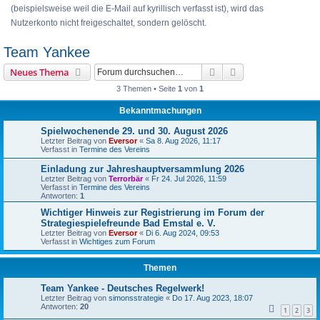
(beispielsweise weil die E-Mail auf kyrillisch verfasst ist), wird das
Nutzerkonto nicht freigeschaltet, sondern gelöscht.
Team Yankee
Suche
Erweiterte Suche
Neues Thema
3 Themen • Seite
1
von
1
Bekanntmachungen
Spielwochenende 29. und 30. August 2026
Letzter Beitrag von
Eversor
«
Sa 8. Aug 2026, 11:17
Verfasst in
Termine des Vereins
Einladung zur Jahreshauptversammlung 2026
Letzter Beitrag von
Terrorbär
«
Fr 24. Jul 2026, 11:59
Verfasst in
Termine des Vereins
Antworten:
1
Wichtiger Hinweis zur Registrierung im Forum der
Strategiespielefreunde Bad Emstal e. V.
Letzter Beitrag von
Eversor
«
Di 6. Aug 2024, 09:53
Verfasst in
Wichtiges zum Forum
Themen
Team Yankee - Deutsches Regelwerk!
Letzter Beitrag von
simonsstrategie
«
Do 17. Aug 2023, 18:07
Antworten:
20
1
2
3