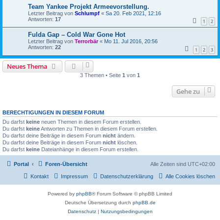
Team Yankee Projekt Armeevorstellung.
Letzter Beitrag von
Schlumpf
«
Sa 20. Feb 2021, 12:16
Antworten:
17
1
2
Fulda Gap – Cold War Gone Hot
Letzter Beitrag von
Terrorbär
«
Mo 11. Jul 2016, 20:56
Antworten:
22
1
2
3
Neues Thema
3 Themen • Seite
1
von
1
Gehe zu
BERECHTIGUNGEN IN DIESEM FORUM
Du darfst
keine
neuen Themen in diesem Forum erstellen.
Du darfst
keine
Antworten zu Themen in diesem Forum erstellen.
Du darfst deine Beiträge in diesem Forum
nicht
ändern.
Du darfst deine Beiträge in diesem Forum
nicht
löschen.
Du darfst
keine
Dateianhänge in diesem Forum erstellen.
Portal
Foren-Übersicht
Alle Zeiten sind
UTC+02:00
Kontakt
Impressum
Datenschutzerklärung
Alle Cookies löschen
Powered by
phpBB
® Forum Software © phpBB Limited
Deutsche Übersetzung durch
phpBB.de
Datenschutz
|
Nutzungsbedingungen