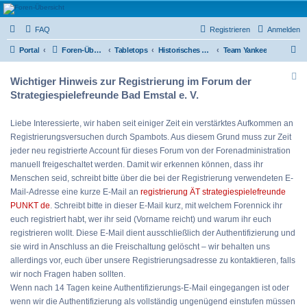
Strategiespielefreunde
FAQ
Registrieren
Anmelden
Bad Emstal e.V.
S
Das Forum der Strategiespielefreunde Bad Emstal e.V. - Tabletop und mehr
Portal
Foren-Übersicht
Tabletops
Historisches & alternative Geschichte
Team Yankee
u
Wichtiger Hinweis zur Registrierung im Forum der
c
Strategiespielefreunde Bad Emstal e. V.
h
e
Liebe Interessierte, wir haben seit einiger Zeit ein verstärktes Aufkommen an
Registrierungsversuchen durch Spambots. Aus diesem Grund muss zur Zeit
jeder neu registrierte Account für dieses Forum von der Forenadministration
manuell freigeschaltet werden. Damit wir erkennen können, dass ihr
Menschen seid, schreibt bitte über die bei der Registrierung verwendeten E-
Mail-Adresse eine kurze E-Mail an
registrierung ÄT strategiespielefreunde
PUNKT de
. Schreibt bitte in dieser E-Mail kurz, mit welchem Forennick ihr
euch registriert habt, wer ihr seid (Vorname reicht) und warum ihr euch
registrieren wollt. Diese E-Mail dient ausschließlich der Authentifizierung und
sie wird in Anschluss an die Freischaltung gelöscht – wir behalten uns
allerdings vor, euch über unsere Registrierungsadresse zu kontaktieren, falls
wir noch Fragen haben sollten.
Wenn nach 14 Tagen keine Authentifizierungs-E-Mail eingegangen ist oder
wenn wir die Authentifizierung als vollständig ungenügend einstufen müssen