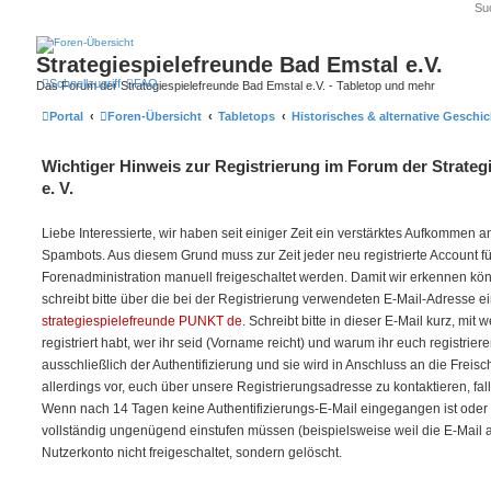
Strategiespielefreunde Bad Emstal e.V.
Schnellzugriff
FAQ
Das Forum der Strategiespielefreunde Bad Emstal e.V. - Tabletop und mehr
Portal
Foren-Übersicht
Tabletops
Historisches & alternative Geschic
Wichtiger Hinweis zur Registrierung im Forum der Strateg
e. V.
Liebe Interessierte, wir haben seit einiger Zeit ein verstärktes Aufkommen
Spambots. Aus diesem Grund muss zur Zeit jeder neu registrierte Account f
Forenadministration manuell freigeschaltet werden. Damit wir erkennen kö
schreibt bitte über die bei der Registrierung verwendeten E-Mail-Adresse e
strategiespielefreunde PUNKT de
. Schreibt bitte in dieser E-Mail kurz, mit
registriert habt, wer ihr seid (Vorname reicht) und warum ihr euch registriere
ausschließlich der Authentifizierung und sie wird in Anschluss an die Freis
allerdings vor, euch über unsere Registrierungsadresse zu kontaktieren, fal
Wenn nach 14 Tagen keine Authentifizierungs-E-Mail eingegangen ist oder w
vollständig ungenügend einstufen müssen (beispielsweise weil die E-Mail auf 
Nutzerkonto nicht freigeschaltet, sondern gelöscht.