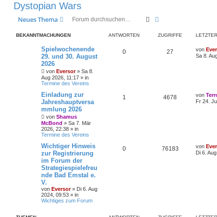
Dystopian Wars
Suche
Erweiterte Suche
Neues Thema
BEKANNTMACHUNGEN
ANTWORTEN
ZUGRIFFE
LETZTER
L
Spielwochenende
von
Ever
A
Z
0
27
e
29. und 30. August
Sa 8. Au
t
2026
n
u
z
von
Eversor
»
Sa 8.
t
t
g
e
Aug 2026, 11:17
» in
r
Termine des Vereins
w
r
B
L
Einladung zur
e
von
Terr
A
Z
1
4678
e
i
Jahreshauptversa
o
i
Fr 24. Ju
t
t
mmlung 2026
n
u
z
r
r
f
von
Shamus
t
a
t
g
e
McBond
»
Sa 7. Mär
g
t
f
r
2026, 22:38
» in
w
r
B
Termine des Vereins
e
e
e
L
Wichtiger Hinweis
i
von
Ever
o
i
A
Z
0
76183
e
n
t
zur Registrierung
Di 6. Au
t
r
r
f
im Forum der
n
u
z
a
Strategiespielefreu
t
g
t
f
t
g
e
nde Bad Emstal e.
r
V.
e
e
w
r
B
von
Eversor
»
Di 6. Aug
e
2024, 09:53
» in
n
i
o
i
Wichtiges zum Forum
t
r
r
f
a