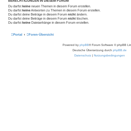
BERECHTIGUNGEN IN DIESEM FORUM
e
e
Du darfst
keine
neuen Themen in diesem Forum erstellen.
n
Du darfst
keine
Antworten zu Themen in diesem Forum erstellen.
Du darfst deine Beiträge in diesem Forum
nicht
ändern.
Du darfst deine Beiträge in diesem Forum
nicht
löschen.
Du darfst
keine
Dateianhänge in diesem Forum erstellen.
Portal
Foren-Übersicht
Powered by
phpBB
® Forum Software © phpBB Lim
Deutsche Übersetzung durch
phpBB.de
Datenschutz
|
Nutzungsbedingungen