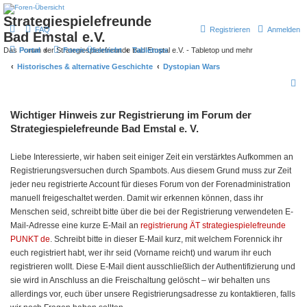
Strategiespielefreunde
FAQ
Registrieren
Anmelden
Bad Emstal e.V.
Das Forum der Strategiespielefreunde Bad Emstal e.V. - Tabletop und mehr
Portal
Foren-Übersicht
Tabletops
Historisches & alternative Geschichte
Dystopian Wars
S
u
Wichtiger Hinweis zur Registrierung im Forum der
c
Strategiespielefreunde Bad Emstal e. V.
h
e
Liebe Interessierte, wir haben seit einiger Zeit ein verstärktes Aufkommen an
Registrierungsversuchen durch Spambots. Aus diesem Grund muss zur Zeit
jeder neu registrierte Account für dieses Forum von der Forenadministration
manuell freigeschaltet werden. Damit wir erkennen können, dass ihr
Menschen seid, schreibt bitte über die bei der Registrierung verwendeten E-
Mail-Adresse eine kurze E-Mail an
registrierung ÄT strategiespielefreunde
PUNKT de
. Schreibt bitte in dieser E-Mail kurz, mit welchem Forennick ihr
euch registriert habt, wer ihr seid (Vorname reicht) und warum ihr euch
registrieren wollt. Diese E-Mail dient ausschließlich der Authentifizierung und
sie wird in Anschluss an die Freischaltung gelöscht – wir behalten uns
allerdings vor, euch über unsere Registrierungsadresse zu kontaktieren, falls