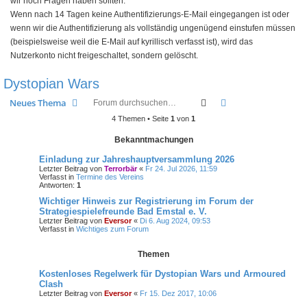
wir noch Fragen haben sollten.
Wenn nach 14 Tagen keine Authentifizierungs-E-Mail eingegangen ist oder
wenn wir die Authentifizierung als vollständig ungenügend einstufen müssen
(beispielsweise weil die E-Mail auf kyrillisch verfasst ist), wird das
Nutzerkonto nicht freigeschaltet, sondern gelöscht.
Dystopian Wars
Suche
Erweiterte Suche
Neues Thema
4 Themen • Seite
1
von
1
Bekanntmachungen
Einladung zur Jahreshauptversammlung 2026
Letzter Beitrag von
Terrorbär
«
Fr 24. Jul 2026, 11:59
Verfasst in
Termine des Vereins
Antworten:
1
Wichtiger Hinweis zur Registrierung im Forum der
Strategiespielefreunde Bad Emstal e. V.
Letzter Beitrag von
Eversor
«
Di 6. Aug 2024, 09:53
Verfasst in
Wichtiges zum Forum
Themen
Kostenloses Regelwerk für Dystopian Wars und Armoured
Clash
Letzter Beitrag von
Eversor
«
Fr 15. Dez 2017, 10:06