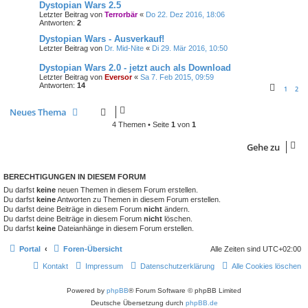
Dystopian Wars 2.5
Letzter Beitrag von
Terrorbär
«
Do 22. Dez 2016, 18:06
Antworten:
2
Dystopian Wars - Ausverkauf!
Letzter Beitrag von
Dr. Mid-Nite
«
Di 29. Mär 2016, 10:50
Dystopian Wars 2.0 - jetzt auch als Download
Letzter Beitrag von
Eversor
«
Sa 7. Feb 2015, 09:59
Antworten:
14
1
2
Neues Thema
4 Themen • Seite
1
von
1
Gehe zu
BERECHTIGUNGEN IN DIESEM FORUM
Du darfst
keine
neuen Themen in diesem Forum erstellen.
Du darfst
keine
Antworten zu Themen in diesem Forum erstellen.
Du darfst deine Beiträge in diesem Forum
nicht
ändern.
Du darfst deine Beiträge in diesem Forum
nicht
löschen.
Du darfst
keine
Dateianhänge in diesem Forum erstellen.
Portal
Foren-Übersicht
Alle Zeiten sind
UTC+02:00
Kontakt
Impressum
Datenschutzerklärung
Alle Cookies löschen
Powered by
phpBB
® Forum Software © phpBB Limited
Deutsche Übersetzung durch
phpBB.de