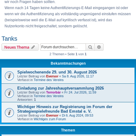
wir noch Fragen haben sollten.
Wenn nach 14 Tagen keine Authentifizierungs-E-Mail eingegangen ist oder
wenn wir die Authentifizierung als vollständig ungenügend einstufen müssen
(beispielsweise weil die E-Mail auf kyrillisch verfasst ist), wird das
Nutzerkonto nicht freigeschaltet, sondern gelöscht.
Tanks
Suche
Erweiterte Suche
Neues Thema
2 Themen • Seite
1
von
1
Bekanntmachungen
Spielwochenende 29. und 30. August 2026
Letzter Beitrag von
Eversor
«
Sa 8. Aug 2026, 11:17
Verfasst in
Termine des Vereins
Einladung zur Jahreshauptversammlung 2026
Letzter Beitrag von
Terrorbär
«
Fr 24. Jul 2026, 11:59
Verfasst in
Termine des Vereins
Antworten:
1
Wichtiger Hinweis zur Registrierung im Forum der
Strategiespielefreunde Bad Emstal e. V.
Letzter Beitrag von
Eversor
«
Di 6. Aug 2024, 09:53
Verfasst in
Wichtiges zum Forum
Themen