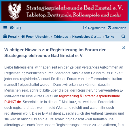
Strategiespielefreunde
Bad Emstal e.V.
Das Forum der Strategiespielefreunde Bad Emstal e.V. - Tabletop und mehr
FAQ
Registrieren
Anmelden
S
Portal
Foren-Übersicht
Tabletops
Historisches & alternative Geschichte
Tanks
u
Wichtiger Hinweis zur Registrierung im Forum der
c
Strategiespielefreunde Bad Emstal e. V.
h
e
Liebe Interessierte, wir haben seit einiger Zeit ein verstärktes Aufkommen an
Registrierungsversuchen durch Spambots. Aus diesem Grund muss zur Zeit
jeder neu registrierte Account für dieses Forum von der Forenadministration
manuell freigeschaltet werden. Damit wir erkennen können, dass ihr
Menschen seid, schreibt bitte über die bei der Registrierung verwendeten E-
Mail-Adresse eine kurze E-Mail an
registrierung ÄT strategiespielefreunde
PUNKT de
. Schreibt bitte in dieser E-Mail kurz, mit welchem Forennick ihr
euch registriert habt, wer ihr seid (Vorname reicht) und warum ihr euch
registrieren wollt. Diese E-Mail dient ausschließlich der Authentifizierung und
sie wird in Anschluss an die Freischaltung gelöscht – wir behalten uns
allerdings vor, euch über unsere Registrierungsadresse zu kontaktieren, falls