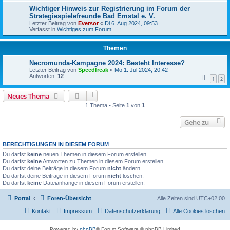
Wichtiger Hinweis zur Registrierung im Forum der
Strategiespielefreunde Bad Emstal e. V.
Letzter Beitrag von
Eversor
«
Di 6. Aug 2024, 09:53
Verfasst in
Wichtiges zum Forum
Themen
Necromunda-Kampagne 2024: Besteht Interesse?
Letzter Beitrag von
Speedfreak
«
Mo 1. Jul 2024, 20:42
Antworten:
12
1
2
Neues Thema
1 Thema • Seite
1
von
1
Gehe zu
BERECHTIGUNGEN IN DIESEM FORUM
Du darfst
keine
neuen Themen in diesem Forum erstellen.
Du darfst
keine
Antworten zu Themen in diesem Forum erstellen.
Du darfst deine Beiträge in diesem Forum
nicht
ändern.
Du darfst deine Beiträge in diesem Forum
nicht
löschen.
Du darfst
keine
Dateianhänge in diesem Forum erstellen.
Portal
Foren-Übersicht
Alle Zeiten sind
UTC+02:00
Kontakt
Impressum
Datenschutzerklärung
Alle Cookies löschen
Powered by
phpBB
® Forum Software © phpBB Limited