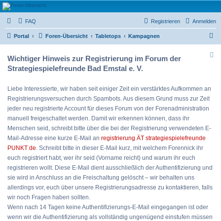
Strategiespielefreunde
FAQ
Registrieren
Anmelden
Bad Emstal e.V.
S
Das Forum der Strategiespielefreunde Bad Emstal e.V. - Tabletop und mehr
Portal
Foren-Übersicht
Tabletops
Kampagnen
u
Wichtiger Hinweis zur Registrierung im Forum der
c
Strategiespielefreunde Bad Emstal e. V.
h
e
Liebe Interessierte, wir haben seit einiger Zeit ein verstärktes Aufkommen an
Registrierungsversuchen durch Spambots. Aus diesem Grund muss zur Zeit
jeder neu registrierte Account für dieses Forum von der Forenadministration
manuell freigeschaltet werden. Damit wir erkennen können, dass ihr
Menschen seid, schreibt bitte über die bei der Registrierung verwendeten E-
Mail-Adresse eine kurze E-Mail an
registrierung ÄT strategiespielefreunde
PUNKT de
. Schreibt bitte in dieser E-Mail kurz, mit welchem Forennick ihr
euch registriert habt, wer ihr seid (Vorname reicht) und warum ihr euch
registrieren wollt. Diese E-Mail dient ausschließlich der Authentifizierung und
sie wird in Anschluss an die Freischaltung gelöscht – wir behalten uns
allerdings vor, euch über unsere Registrierungsadresse zu kontaktieren, falls
wir noch Fragen haben sollten.
Wenn nach 14 Tagen keine Authentifizierungs-E-Mail eingegangen ist oder
wenn wir die Authentifizierung als vollständig ungenügend einstufen müssen