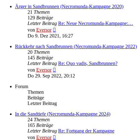
Ärger in Sandbrunnen (Necromunda-Kampagne 2020)
21
Themen
129
Beiträge
Letzter Beitrag
Re: Neue Necromunda-Kampagne:…
Neuester
von
Eversor
Beitrag
Do 9. Dez 2021, 16:27
Rückkehr nach Sandbrunnen (Necromunda-Kampagne 2022)
20
Themen
145
Beiträge
Letzter Beitrag
Re: Quo vadis, Sandbrunnen?
Neuester
von
Eversor
Beitrag
Do 29. Sep 2022, 20:12
Forum
Themen
Beiträge
Letzter Beitrag
In die Sandtiefe (Necromunda-Kampagne 2024)
24
Themen
165
Beiträge
Letzter Beitrag
Re: Fortgang der Kampagne
Neuester
von
Eversor