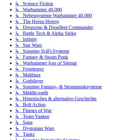
↳ Science Fiction
↳ Warhammer 40.000
↳ Nebensysteme Warhammer 40.000
↳ The Horus Heresy
↳ Dropzone & Dropfleet Commander
↳ Battle Tech & Alpha Strike
↳ Infinity
↳ Star Wars
↳ Sonstige SciFi-Systeme
↳ Fantasy & Steam Punk
↳ Warhammer Age of Sigmar
↳ Frostgrave
↳ Malifaux
↳ Godslayer
↳ Sonstige Fantasy- & Steampunksysteme
↳ Middle-earth
↳ Historisches & alternative Geschichte
↳ Bolt Action
↳ Flames of War
↳ Team Yankee
↳ Saga
↳ Dystopian Wars
↳ Tanks