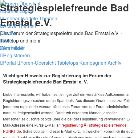
Strategiespielefreunde Bad
Schnellzugriff
Unbeantwortete Themen
Emstal e.V.
Aktive Themen
Das Forum der Strategiespielefreunde Bad Emstal e.V. -
Suche
Tabletop und mehr
FAQ
Zum Inhalt
Anmelden
Registrieren
Portal
Foren-Übersicht
Tabletops
Kampagnen
Archiv
Wichtiger Hinweis zur Registrierung im Forum der
Strategiespielefreunde Bad Emstal e. V.
Liebe Interessierte, wir haben seit einiger Zeit ein verstärktes Aufkommen an
Registrierungsversuchen durch Spambots. Aus diesem Grund muss zur Zeit
jeder neu registrierte Account für dieses Forum von der Forenadministration
manuell freigeschaltet werden. Damit wir erkennen können, dass ihr
Menschen seid, schreibt bitte über die bei der Registrierung verwendeten E-
Mail-Adresse eine kurze E-Mail an
registrierung ÄT strategiespielefreunde
PUNKT de
. Schreibt bitte in dieser E-Mail kurz, mit welchem Forennick ihr euch
registriert habt, wer ihr seid (Vorname reicht) und warum ihr euch registrieren