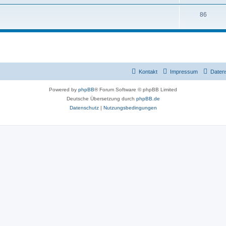
h
T
86
e
h
m
e
e
m
n
e
Kontakt
Impressum
Daten
n
Powered by
phpBB
® Forum Software © phpBB Limited
Deutsche Übersetzung durch
phpBB.de
Datenschutz
|
Nutzungsbedingungen