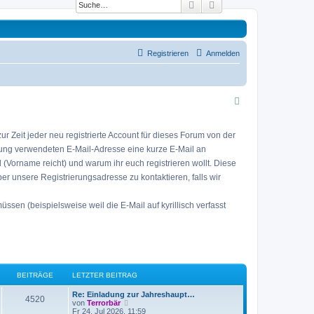
Suche
Erweiterte Suche
Registrieren
Anmelden
 Zeit jeder neu registrierte Account für dieses Forum von der
erung verwendeten E-Mail-Adresse eine kurze E-Mail an
eid (Vorname reicht) und warum ihr euch registrieren wollt. Diese
ber unsere Registrierungsadresse zu kontaktieren, falls wir
sen (beispielsweise weil die E-Mail auf kyrillisch verfasst
BEITRÄGE
LETZTER BEITRAG
L
Re: Einladung zur Jahreshaupt…
B
4520
e
N
von
Terrorbär
t
e
Fr 24. Jul 2026, 11:59