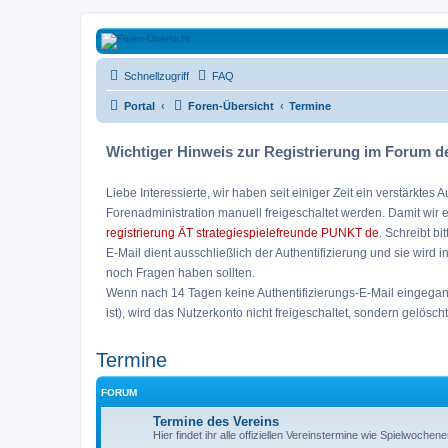
Strategiespielefreunde Bad Emstal e
Schnellzugriff
FAQ
Das Forum der Strategiespielefreunde Bad Emstal e.V. - Tabletop und 
Portal
Foren-Übersicht
Termine
Wichtiger Hinweis zur Registrierung im Forum de
Liebe Interessierte, wir haben seit einiger Zeit ein verstärk
Forenadministration manuell freigeschaltet werden. Damit wir 
registrierung ÄT strategiespielefreunde PUNKT de
. Schreibt bi
E-Mail dient ausschließlich der Authentifizierung und sie wird 
noch Fragen haben sollten.
Wenn nach 14 Tagen keine Authentifizierungs-E-Mail eingegangen
ist), wird das Nutzerkonto nicht freigeschaltet, sondern gelöscht
Termine
FORUM
Termine des Vereins
Hier findet ihr alle offiziellen Vereinstermine wie Spielwoch