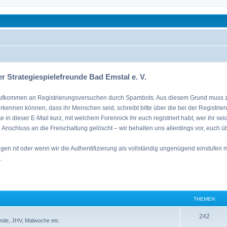
.V.
mehr
r Strategiespielefreunde Bad Emstal e. V.
tes Aufkommen an Registrierungsversuchen durch Spambots. Aus diesem Grund muss zur
erkennen können, dass ihr Menschen seid, schreibt bitte über die bei der Registri
tte in dieser E-Mail kurz, mit welchem Forennick ihr euch registriert habt, wer ihr s
in Anschluss an die Freischaltung gelöscht – wir behalten uns allerdings vor, euch ü
 ist oder wenn wir die Authentifizierung als vollständig ungenügend einstufen müs
.
THEMEN
T
242
enende, JHV, Malwoche etc.