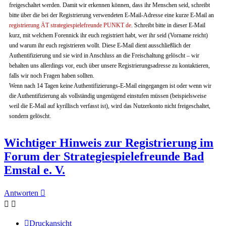
freigeschaltet werden. Damit wir erkennen können, dass ihr Menschen seid, schreibt
bitte über die bei der Registrierung verwendeten E-Mail-Adresse eine kurze E-Mail an
registrierung ÄT strategiespielefreunde PUNKT de
. Schreibt bitte in dieser E-Mail
kurz, mit welchem Forennick ihr euch registriert habt, wer ihr seid (Vorname reicht)
und warum ihr euch registrieren wollt. Diese E-Mail dient ausschließlich der
Authentifizierung und sie wird in Anschluss an die Freischaltung gelöscht – wir
behalten uns allerdings vor, euch über unsere Registrierungsadresse zu kontaktieren,
falls wir noch Fragen haben sollten.
Wenn nach 14 Tagen keine Authentifizierungs-E-Mail eingegangen ist oder wenn wir
die Authentifizierung als vollständig ungenügend einstufen müssen (beispielsweise
weil die E-Mail auf kyrillisch verfasst ist), wird das Nutzerkonto nicht freigeschaltet,
sondern gelöscht.
Wichtiger Hinweis zur Registrierung im
Forum der Strategiespielefreunde Bad
Emstal e. V.
Antworten
Druckansicht