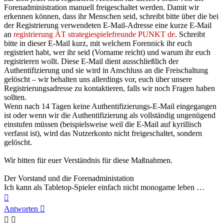
Forenadministration manuell freigeschaltet werden. Damit wir
erkennen können, dass ihr Menschen seid, schreibt bitte über die bei
der Registrierung verwendeten E-Mail-Adresse eine kurze E-Mail
an
registrierung ÄT strategiespielefreunde PUNKT de
. Schreibt
bitte in dieser E-Mail kurz, mit welchem Forennick ihr euch
registriert habt, wer ihr seid (Vorname reicht) und warum ihr euch
registrieren wollt. Diese E-Mail dient ausschließlich der
Authentifizierung und sie wird in Anschluss an die Freischaltung
gelöscht – wir behalten uns allerdings vor, euch über unsere
Registrierungsadresse zu kontaktieren, falls wir noch Fragen haben
sollten.
Wenn nach 14 Tagen keine Authentifizierungs-E-Mail eingegangen
ist oder wenn wir die Authentifizierung als vollständig ungenügend
einstufen müssen (beispielsweise weil die E-Mail auf kyrillisch
verfasst ist), wird das Nutzerkonto nicht freigeschaltet, sondern
gelöscht.
Wir bitten für euer Verständnis für diese Maßnahmen.
Der Vorstand und die Forenadministation
Ich kann als Tabletop-Spieler einfach nicht monogame leben …
Nach
oben
Antworten