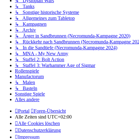
↳ Dystopian Wars
↳ Tanks
↳ Sonstige historische Systeme
↳ Allgemeines zum Tabletop
↳ Kampagnen
↳ Archiv
↳ Ärger in Sandbrunnen (Necromunda-Kampagne 2020)
↳ Rückkehr nach Sandbrunnen (Necromunda-Kampagne 202
↳ In die Sandtiefe (Necromunda-Kampagne 2024)
↳ MNA - My New Army
↳ Staffel 2: Bolt Action
↳ Staffel 3: Warhammer Age of Sigmar
Rollenspiele
Manufactorum
↳ Malen
↳ Basteln
Sonstige Spiele
Alles andere
Portal
Foren-Übersicht
Alle Zeiten sind
UTC+02:00
Alle Cookies löschen
Datenschutzerklärung
Impressum