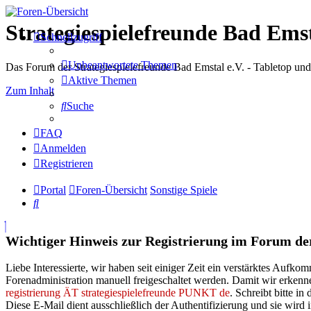
Strategiespielefreunde Bad Emst
Schnellzugriff
Unbeantwortete Themen
Das Forum der Strategiespielefreunde Bad Emstal e.V. - Tabletop un
Aktive Themen
Zum Inhalt
Suche
FAQ
Anmelden
Registrieren
Portal
Foren-Übersicht
Sonstige Spiele
Suche
Wichtiger Hinweis zur Registrierung im Forum der 
Liebe Interessierte, wir haben seit einiger Zeit ein verstärktes Auf
Forenadministration manuell freigeschaltet werden. Damit wir erkenne
registrierung ÄT strategiespielefreunde PUNKT de
. Schreibt bitte i
Diese E-Mail dient ausschließlich der Authentifizierung und sie wird i