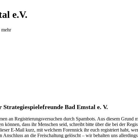
al e.V.
d mehr
Strategiespielefreunde Bad Emstal e. V.
kommen an Registrierungsversuchen durch Spambots. Aus diesem Grund mu
n können, dass ihr Menschen seid, schreibt bitte über die bei der Reg
n dieser E-Mail kurz, mit welchem Forennick ihr euch registriert habt, we
n Anschluss an die Freischaltung gelöscht – wir behalten uns allerdings