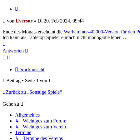
Zitieren
Beitrag
von
Eversor
»
Di 20. Feb 2024, 09:44
Ende des Monats erscheint die
Warhammer-40.000-Version für den P
Ich kann als Tabletop-Spieler einfach nicht monogame leben …
Nach
oben
Antworten
Druckansicht
1 Beitrag • Seite
1
von
1
Zurück zu „Sonstige Spiele“
Gehe zu
Allgemeines
↳ Wichtiges zum Forum
↳ Wichtiges zum Verein
Termine
↳ Termine des Vereins