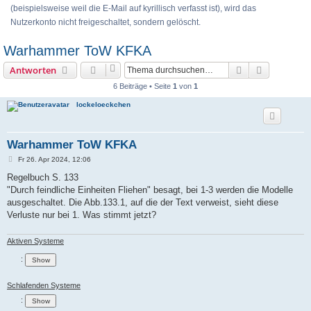
(beispielsweise weil die E-Mail auf kyrillisch verfasst ist), wird das
Nutzerkonto nicht freigeschaltet, sondern gelöscht.
Warhammer ToW KFKA
Suche
Erweiterte
Antworten
6 Beiträge • Seite
1
von
1
lockeloeckchen
Warhammer ToW KFKA
B
Fr 26. Apr 2024, 12:06
e
i
Regelbuch S. 133
t
"Durch feindliche Einheiten Fliehen" besagt, bei 1-3 werden die Modelle
r
a
ausgeschaltet. Die Abb.133.1, auf die der Text verweist, sieht diese
g
Verluste nur bei 1. Was stimmt jetzt?
Aktiven Systeme
:
Schlafenden Systeme
: