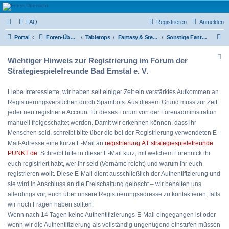
Strategiespielefreunde
FAQ
Registrieren
Anmelden
Bad Emstal e.V.
S
Das Forum der Strategiespielefreunde Bad Emstal e.V. - Tabletop und mehr
Portal
Foren-Übersicht
Tabletops
Fantasy & Steam Punk
Sonstige Fantasy- & Steampunksysteme
u
Wichtiger Hinweis zur Registrierung im Forum der
c
Strategiespielefreunde Bad Emstal e. V.
h
e
Liebe Interessierte, wir haben seit einiger Zeit ein verstärktes Aufkommen an
Registrierungsversuchen durch Spambots. Aus diesem Grund muss zur Zeit
jeder neu registrierte Account für dieses Forum von der Forenadministration
manuell freigeschaltet werden. Damit wir erkennen können, dass ihr
Menschen seid, schreibt bitte über die bei der Registrierung verwendeten E-
Mail-Adresse eine kurze E-Mail an
registrierung ÄT strategiespielefreunde
PUNKT de
. Schreibt bitte in dieser E-Mail kurz, mit welchem Forennick ihr
euch registriert habt, wer ihr seid (Vorname reicht) und warum ihr euch
registrieren wollt. Diese E-Mail dient ausschließlich der Authentifizierung und
sie wird in Anschluss an die Freischaltung gelöscht – wir behalten uns
allerdings vor, euch über unsere Registrierungsadresse zu kontaktieren, falls
wir noch Fragen haben sollten.
Wenn nach 14 Tagen keine Authentifizierungs-E-Mail eingegangen ist oder
wenn wir die Authentifizierung als vollständig ungenügend einstufen müssen