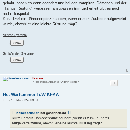
gehabt, haben es dann geändert und bei den Vampiren, Dämonen und der
"Tarnus' Rüstung" vergessen anzupassen (mit Sicherheit gibt es noch
mehr Beispiele).
Kurz: Darf ein Dämonenprinz zaubern, wenn er zum Zauberer aufgewertet
wurde, obwohl er eine leichte Rüstung trägt?
Aktiven Systeme
:
Schlafenden Systeme
:
Eversor
Internetbeauftragter / Administrator
Re: Warhammer ToW KFKA
B
Fr 10. Mai 2024, 09:31
e
i
t
lockeloeckchen
hat geschrieben:
r
a
Kurz: Darf ein Dämonenprinz zaubern, wenn er zum Zauberer
g
aufgewertet wurde, obwohl er eine leichte Rüstung trägt?