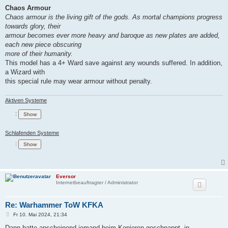
Chaos Armour
Chaos armour is the living gift of the gods. As mortal champions progress
towards glory, their
armour becomes ever more heavy and baroque as new plates are added,
each new piece obscuring
more of their humanity.
This model has a 4+ Ward save against any wounds suffered. In addition,
a Wizard with
this special rule may wear armour without penalty.
Aktiven Systeme
:
Schlafenden Systeme
:
Eversor
Internetbeauftragter / Administrator
Re: Warhammer ToW KFKA
B
Fr 10. Mai 2024, 21:34
e
i
Dann hatte anscheinend jemand beim Kopieren geschnappt, in