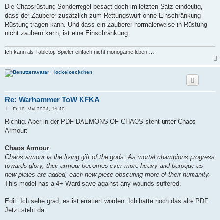
Die Chaosrüstung-Sonderregel besagt doch im letzten Satz eindeutig,
dass der Zauberer zusätzlich zum Rettungswurf ohne Einschränkung
Rüstung tragen kann. Und dass ein Zauberer normalerweise in Rüstung
nicht zaubern kann, ist eine Einschränkung.
Ich kann als Tabletop-Spieler einfach nicht monogame leben …
lockeloeckchen
Re: Warhammer ToW KFKA
B
Fr 10. Mai 2024, 14:40
e
i
Richtig. Aber in der PDF DAEMONS OF CHAOS steht unter Chaos
t
Armour:
r
a
g
Chaos Armour
Chaos armour is the living gift of the gods. As mortal champions progress
towards glory, their armour becomes ever more heavy and baroque as
new plates are added, each new piece obscuring more of their humanity.
This model has a 4+ Ward save against any wounds suffered.
Edit: Ich sehe grad, es ist erratiert worden. Ich hatte noch das alte PDF.
Jetzt steht da: