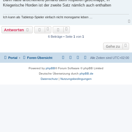
t
Kriegerische Horden ist der zweite Satz nämlich auch enthalten
r
a
g
Ich kann als Tabletop-Spieler einfach nicht monogame leben …
Antworten
6 Beiträge • Seite
1
von
1
Gehe zu
Portal
Foren-Übersicht
Alle Zeiten sind
UTC+02:00
Powered by
phpBB
® Forum Software © phpBB Limited
Deutsche Übersetzung durch
phpBB.de
Datenschutz
|
Nutzungsbedingungen