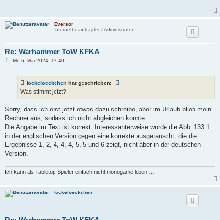
Eversor
Internetbeauftragter / Administrator
Re: Warhammer ToW KFKA
B
Mo 6. Mai 2024, 12:40
e
i
t
lockeloeckchen
hat geschrieben:
r
a
Was stimmt jetzt?
g
Sorry, dass ich erst jetzt etwas dazu schreibe, aber im Urlaub blieb mein
Rechner aus, sodass ich nicht abgleichen konnte.
Die Angabe im Text ist korrekt. Interessanterweise wurde die Abb. 133.1
in der englischen Version gegen eine korrekte ausgetauscht, die die
Ergebnisse 1, 2, 4, 4, 4, 5, 5 und 6 zeigt, nicht aber in der deutschen
Version.
Ich kann als Tabletop-Spieler einfach nicht monogame leben …
lockeloeckchen
Re: Warhammer ToW KFKA