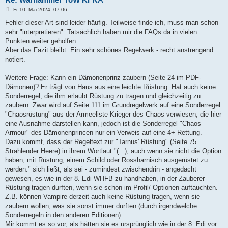
B
Fr 10. Mai 2024, 07:06
e
i
Fehler dieser Art sind leider häufig. Teilweise finde ich, muss man schon
t
sehr "interpretieren". Tatsächlich haben mir die FAQs da in vielen
r
a
Punkten weiter geholfen.
g
Aber das Fazit bleibt: Ein sehr schönes Regelwerk - recht anstrengend
notiert.
Weitere Frage: Kann ein Dämonenprinz zaubern (Seite 24 im PDF-
Dämonen)? Er trägt von Haus aus eine leichte Rüstung. Hat auch keine
Sonderregel, die ihm erlaubt Rüstung zu tragen und gleichzeitig zu
zaubern. Zwar wird auf Seite 111 im Grundregelwerk auf eine Sonderregel
"Chaosrüstung" aus der Armeeliste Krieger des Chaos verwiesen, die hier
eine Ausnahme darstellen kann, jedoch ist die Sonderregel "Chaos
Armour" des Dämonenprincen nur ein Verweis auf eine 4+ Rettung.
Dazu kommt, dass der Regeltext zur "Tarnus' Rüstung" (Seite 75
Strahlender Heere) in ihrem Wortlaut "(...), auch wenn sie nicht die Option
haben, mit Rüstung, einem Schild oder Rossharnisch ausgerüstet zu
werden." sich ließt, als sei - zumindest zwischendrin - angedacht
gewesen, es wie in der 8. Edi WHFB zu handhaben, in der Zauberer
Rüstung tragen durften, wenn sie schon im Profil/ Optionen auftauchten.
Z.B. können Vampire derzeit auch keine Rüstung tragen, wenn sie
zaubern wollen, was sie sonst immer durften (durch irgendwelche
Sonderregeln in den anderen Editionen).
Mir kommt es so vor, als hätten sie es ursprünglich wie in der 8. Edi vor