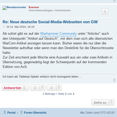
Eversor
Internetbeauftragter / Administrator
Re: Neue deutsche Social-Media-Webseiten von GW
B
Di 14. Mai 2024, 16:16
e
i
Ab sofort gibt es auf der
Warhammer Community
unter "Articles" auch
t
den Unterpunkt "Artikel auf Deutsch", mit dem man sich alle übersetzten
r
a
WarCom-Artikel anzeigen lassen kann. Bisher waren die nur über die
g
Newsletter aufrufbar oder wenn man den Direktlink für die Übersichtsseite
hatte.
Zur Zeit erscheint jede Woche eine Auswahl aus ein oder zwei Artikeln in
Übersetzung, gegenwärtig liegt der Schwerpunkt auf der kommenden
Edition von AoS.
Ich kann als Tabletop-Spieler einfach nicht monogame leben …
Antworten
2 Beiträge • Seite
1
von
1
Gehe zu
Portal
Foren-Übersicht
Alle Zeiten sind
UTC+02:00