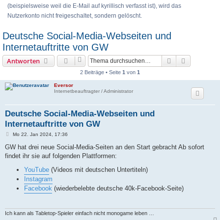
(beispielsweise weil die E-Mail auf kyrillisch verfasst ist), wird das
Nutzerkonto nicht freigeschaltet, sondern gelöscht.
Deutsche Social-Media-Webseiten und
Internetauftritte von GW
Suche
Erweiterte
Antworten
2 Beiträge • Seite
1
von
1
Eversor
Internetbeauftragter / Administrator
Deutsche Social-Media-Webseiten und
Internetauftritte von GW
B
Mo 22. Jan 2024, 17:36
e
i
GW hat drei neue Social-Media-Seiten an den Start gebracht Ab sofort
t
findet ihr sie auf folgenden Plattformen:
r
a
YouTube
(Videos mit deutschen Untertiteln)
g
Instagram
Facebook
(wiederbelebte deutsche 40k-Facebook-Seite)
Ich kann als Tabletop-Spieler einfach nicht monogame leben …