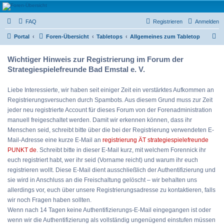
Strategiespielefreunde
FAQ
Registrieren
Anmelden
Bad Emstal e.V.
S
Das Forum der Strategiespielefreunde Bad Emstal e.V. - Tabletop und mehr
Portal
Foren-Übersicht
Tabletops
Allgemeines zum Tabletop
u
Wichtiger Hinweis zur Registrierung im Forum der
c
Strategiespielefreunde Bad Emstal e. V.
h
e
Liebe Interessierte, wir haben seit einiger Zeit ein verstärktes Aufkommen an
Registrierungsversuchen durch Spambots. Aus diesem Grund muss zur Zeit
jeder neu registrierte Account für dieses Forum von der Forenadministration
manuell freigeschaltet werden. Damit wir erkennen können, dass ihr
Menschen seid, schreibt bitte über die bei der Registrierung verwendeten E-
Mail-Adresse eine kurze E-Mail an
registrierung ÄT strategiespielefreunde
PUNKT de
. Schreibt bitte in dieser E-Mail kurz, mit welchem Forennick ihr
euch registriert habt, wer ihr seid (Vorname reicht) und warum ihr euch
registrieren wollt. Diese E-Mail dient ausschließlich der Authentifizierung und
sie wird in Anschluss an die Freischaltung gelöscht – wir behalten uns
allerdings vor, euch über unsere Registrierungsadresse zu kontaktieren, falls
wir noch Fragen haben sollten.
Wenn nach 14 Tagen keine Authentifizierungs-E-Mail eingegangen ist oder
wenn wir die Authentifizierung als vollständig ungenügend einstufen müssen