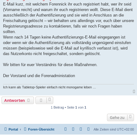
E-Mail kurz, mit welchem Forennick ihr euch registriert habt, wer ihr seid
(Vorname reicht) und warum ihr euch registrieren wollt. Diese E-Mail dient
ausschließlich der Authentifizierung und sie wird in Anschluss an die
Freischaltung gelöscht – wir behalten uns allerdings vor, euch über unsere
Registrierungsadresse zu kontaktieren, falls wir noch Fragen haben
sollten.
Wenn nach 14 Tagen keine Authentifizierungs-E-Mail eingegangen ist
oder wenn wir die Authentifizierung als vollständig ungenügend einstufen
müssen (beispielsweise weil die E-Mail auf kyrillisch verfasst ist), wird
das Nutzerkonto nicht freigeschaltet, sondern gelöscht.
Wir bitten für euer Verständnis für diese Maßnahmen.
Der Vorstand und die Forenadministation
Ich kann als Tabletop-Spieler einfach nicht monogame leben …
Antworten
1 Beitrag • Seite
1
von
1
Gehe zu
Portal
Foren-Übersicht
Alle Zeiten sind
UTC+02:00