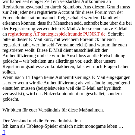
wir haben seit einiger Zeit ein verstärktes Aufkommen an
Registrierungsversuchen durch Spambots. Aus diesem Grund muss
zur Zeit jeder neu registrierte Account für dieses Forum von der
Forenadministration manuell freigeschaltet werden. Damit wir
erkennen können, dass ihr Menschen seid, schreibt bitte über die bei
der Registrierung verwendeten E-Mail-Adresse eine kurze E-Mail
an
registrierung ÄT strategiespielefreunde PUNKT de
. Schreibt
bitte in dieser E-Mail kurz, mit welchem Forennick ihr euch
registriert habt, wer ihr seid (Vorname reicht) und warum ihr euch
registrieren wollt. Diese E-Mail dient ausschließlich der
Authentifizierung und sie wird in Anschluss an die Freischaltung
gelöscht – wir behalten uns allerdings vor, euch über unsere
Registrierungsadresse zu kontaktieren, falls wir noch Fragen haben
sollten.
Wenn nach 14 Tagen keine Authentifizierungs-E-Mail eingegangen
ist oder wenn wir die Authentifizierung als vollständig ungenügend
einstufen müssen (beispielsweise weil die E-Mail auf kyrillisch
verfasst ist), wird das Nutzerkonto nicht freigeschaltet, sondern
gelöscht.
Wir bitten für euer Verständnis für diese Maßnahmen.
Der Vorstand und die Forenadministation
Ich kann als Tabletop-Spieler einfach nicht monogame leben …
Nach