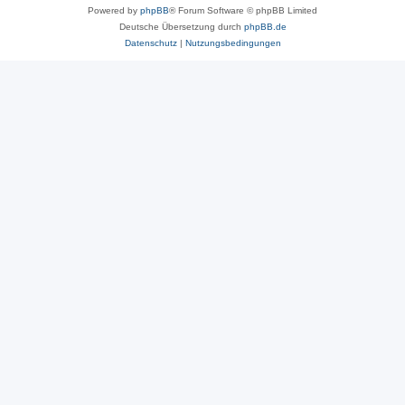
Powered by
phpBB
® Forum Software © phpBB Limited
Deutsche Übersetzung durch
phpBB.de
Datenschutz
|
Nutzungsbedingungen