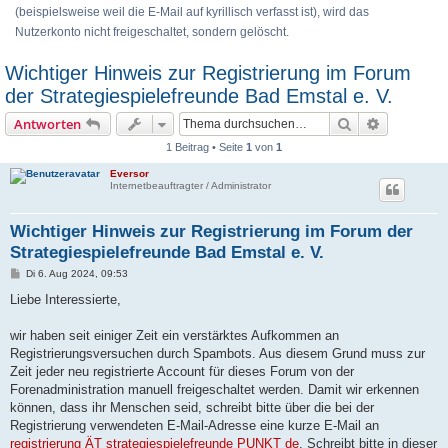
(beispielsweise weil die E-Mail auf kyrillisch verfasst ist), wird das
Nutzerkonto nicht freigeschaltet, sondern gelöscht.
Wichtiger Hinweis zur Registrierung im Forum
der Strategiespielefreunde Bad Emstal e. V.
Suche
Erweiterte
Antworten
1 Beitrag • Seite
1
von
1
Eversor
Internetbeauftragter / Administrator
Wichtiger Hinweis zur Registrierung im Forum der
Strategiespielefreunde Bad Emstal e. V.
B
Di 6. Aug 2024, 09:53
e
i
Liebe Interessierte,
t
r
a
wir haben seit einiger Zeit ein verstärktes Aufkommen an
g
Registrierungsversuchen durch Spambots. Aus diesem Grund muss zur
Zeit jeder neu registrierte Account für dieses Forum von der
Forenadministration manuell freigeschaltet werden. Damit wir erkennen
können, dass ihr Menschen seid, schreibt bitte über die bei der
Registrierung verwendeten E-Mail-Adresse eine kurze E-Mail an
registrierung ÄT strategiespielefreunde PUNKT de
. Schreibt bitte in dieser