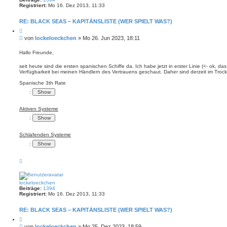
e
Registriert:
Mo 16. Dez 2013, 11:33
n
RE: BLACK SEAS – KAPITÄNSLISTE (WER SPIELT WAS?)
Z
i
B
von
lockeloeckchen
»
Mo 26. Jun 2023, 18:11
t
e
i
i
e
Hallo Freunde,
r
t
e
r
seit heute sind die ersten spanischen Schiffe da. Ich habe jetzt in erster Linie (<- ok, das 
n
Verfügbarkeit bei meinen Händlern des Vertrauens geschaut. Daher sind derzeit im Troc
a
g
Spanische 3th Rate
:
Aktiven Systeme
:
Schlafenden Systeme
:
N
a
c
h
o
lockeloeckchen
b
Beiträge:
1394
e
Registriert:
Mo 16. Dez 2013, 11:33
n
RE: BLACK SEAS – KAPITÄNSLISTE (WER SPIELT WAS?)
Z
i
B
von
lockeloeckchen
»
Mo 25. Dez 2023, 18:59