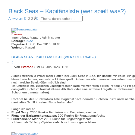
Black Seas – Kapitänsliste (wer spielt was?)
S
E
Antworten
u
r
c
w
h
e
e
i
Eversor
t
Internetbeauftragter / Administrator
e
Beiträge:
3922
r
Registriert:
So 8. Dez 2013, 18:00
t
Wohnort:
Kassel
e
S
BLACK SEAS – KAPITÄNSLISTE (WER SPIELT WAS?)
u
c
Z
h
i
B
von
Eversor
»
Mi 14. Jun 2023, 11:10
e
t
e
i
i
e
Aktuell stechen ja immer mehr Flotten bei Black Seas in See. Ich dachte mir, es sei ein gut
r
kleine Liste führen, wer welche Flotten spielt. So können alle Interessenten sehen, wer 
t
e
noch, welche Spielgrößen möglich sind.
r
n
Ich unterteile mal zwischen Liniengefechten (also mit mehreren dicken Pötten) und Freg
a
das größte Schiff im Normalfall eine 4th Rate oder eine schwere Fregatte ist, wobei auc
g
Schoonern darunter fallen).
Rechnet bei den Punktzahlen bitte möglichst nach normalen Schiffen, nicht nach namhaft
namhaftes Schiff in seiner Flotte haben darf.
Fange ich mal an:
Royal Navy:
2300 Punkte für Linien- und Fregattengefechte
Flotte der Barbareskenstaaten:
500 Punkte für Fregattengefechte
Französische Marine:
200 Punkte für Fregattengefechte
Ich kann als Tabletop-Spieler einfach nicht monogame leben …
N
a
c