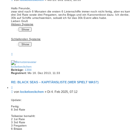
t
e
i
i
e
Hallo Freunde,
r
zwar sind nach 6 Monaten die ersten 6 Linienschiffe immer noch nicht fertig, aber es 
t
e
drei 3rd Rate sowie drei Fregatten, sechs Briggs und ein Kanonenboot dazu. Ich denke,
r
n
30k auf Schiffe umschwenken, sobald ich für das 30k Event alles habe.
a
Lieben Gruß
g
Aktiven Systeme
:
Schlafenden Systeme
:
N
a
c
h
o
lockeloeckchen
b
Beiträge:
1394
e
Registriert:
Mo 16. Dez 2013, 11:33
n
RE: BLACK SEAS – KAPITÄNSLISTE (WER SPIELT WAS?)
Z
i
B
von
lockeloeckchen
»
Di 4. Feb 2025, 07:12
t
e
i
i
e
Update:
r
t
e
Fertig:
r
n
6 3rd Rate
a
g
Teilweise bemahlt:
2 1st Rate
3 3rd Rate
3 Fregatten
6 Briggs