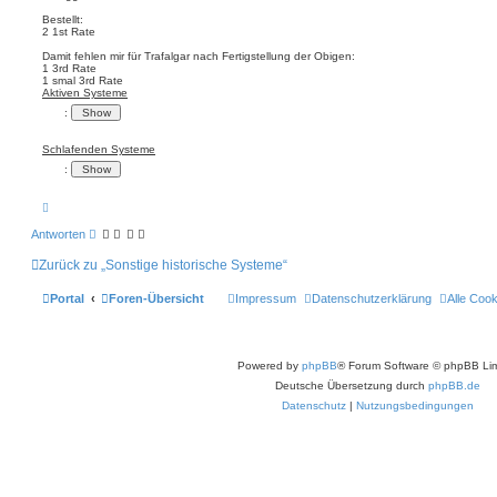
Bestellt:
2 1st Rate
Damit fehlen mir für Trafalgar nach Fertigstellung der Obigen:
1 3rd Rate
1 smal 3rd Rate
Aktiven Systeme
:
Schlafenden Systeme
:
N
a
c
Antworten
h
o
Zurück zu „Sonstige historische Systeme“
b
e
n
Portal
Foren-Übersicht
Impressum
Datenschutzerklärung
Alle Coo
Powered by
phpBB
® Forum Software © phpBB Lim
Deutsche Übersetzung durch
phpBB.de
Datenschutz
|
Nutzungsbedingungen