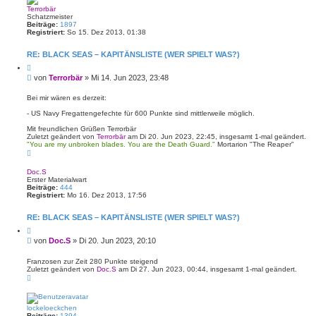
h
o
Terrorbär
b
Schatzmeister
e
Beiträge:
1897
n
Registriert:
So 15. Dez 2013, 01:38
RE: BLACK SEAS – KAPITÄNSLISTE (WER SPIELT WAS?)
Z
i
B
von
Terrorbär
»
Mi 14. Jun 2023, 23:48
t
e
i
i
e
Bei mir wären es derzeit:
r
t
e
- US Navy Fregattengefechte für 600 Punkte sind mittlerweile möglich.
r
n
a
Mit freundlichen Grüßen Terrorbär
g
Zuletzt geändert von
Terrorbär
am Di 20. Jun 2023, 22:45, insgesamt 1-mal geändert.
"You are my unbroken blades. You are the Death Guard."
Mortarion "The Reaper"
N
a
c
Doc.S
h
Erster Materialwart
o
Beiträge:
444
b
Registriert:
Mo 16. Dez 2013, 17:56
e
n
RE: BLACK SEAS – KAPITÄNSLISTE (WER SPIELT WAS?)
Z
i
B
von
Doc.S
»
Di 20. Jun 2023, 20:10
t
e
i
i
e
Franzosen zur Zeit 280 Punkte steigend
r
Zuletzt geändert von
Doc.S
am Di 27. Jun 2023, 00:44, insgesamt 1-mal geändert.
t
e
N
r
n
a
a
c
g
h
o
lockeloeckchen
b
Beiträge:
1394