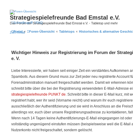
Strategiespielefreunde Bad Emstal e.V.
Schnellzugriff
FAQ
Das Forum der Strategiespielefreunde Bad Emstal e.V. - Tabletop und mehr
Portal
Foren-Übersicht
Tabletops
Historisches & alternative Geschic
Zum Inhalt
Wichtiger Hinweis zur Registrierung im Forum der Strateg
e. V.
Liebe Interessierte, wir haben seit einiger Zeit ein verstärktes Aufkommen
Spambots. Aus diesem Grund muss zur Zeit jeder neu registrierte Account f
Forenadministration manuell freigeschaltet werden. Damit wir erkennen kö
schreibt bitte über die bei der Registrierung verwendeten E-Mail-Adresse e
strategiespielefreunde PUNKT de
. Schreibt bitte in dieser E-Mail kurz, mit
registriert habt, wer ihr seid (Vorname reicht) und warum ihr euch registriere
ausschließlich der Authentifizierung und sie wird in Anschluss an die Freis
allerdings vor, euch über unsere Registrierungsadresse zu kontaktieren, fal
Wenn nach 14 Tagen keine Authentifizierungs-E-Mail eingegangen ist oder w
vollständig ungenügend einstufen müssen (beispielsweise weil die E-Mail auf 
Nutzerkonto nicht freigeschaltet, sondern gelöscht.