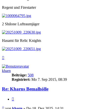
Regent und Firestarter
2 Shilone Luftraumjäger
Hasami für Relic Knights
Nach
oben
kharn
Beiträge:
508
Registriert:
Mo 7. Sep 2015, 08:39
Re: Kharns Bemalhölle
Zitieren
Beitrag
von
kharn
»
Do 18. Dez 2025, 14:31