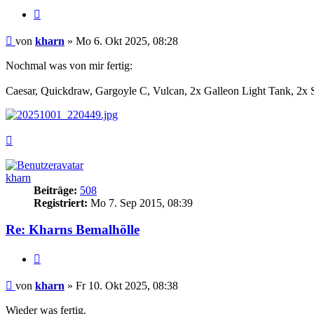
Zitieren
Beitrag
von
kharn
»
Mo 6. Okt 2025, 08:28
Nochmal was von mir fertig:
Caesar, Quickdraw, Gargoyle C, Vulcan, 2x Galleon Light Tank, 2x 
Nach
oben
kharn
Beiträge:
508
Registriert:
Mo 7. Sep 2015, 08:39
Re: Kharns Bemalhölle
Zitieren
Beitrag
von
kharn
»
Fr 10. Okt 2025, 08:38
Wieder was fertig.