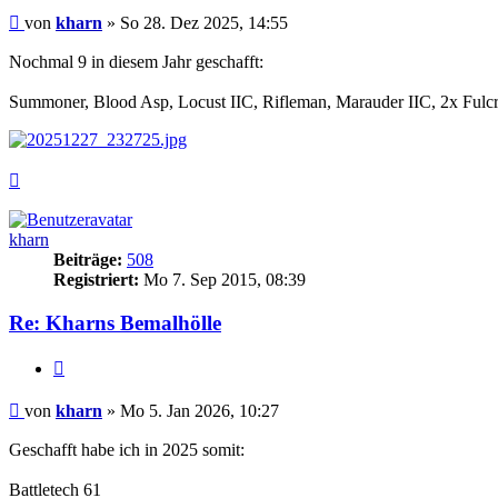
Beitrag
von
kharn
»
So 28. Dez 2025, 14:55
Nochmal 9 in diesem Jahr geschafft:
Summoner, Blood Asp, Locust IIC, Rifleman, Marauder IIC, 2x Fulc
Nach
oben
kharn
Beiträge:
508
Registriert:
Mo 7. Sep 2015, 08:39
Re: Kharns Bemalhölle
Zitieren
Beitrag
von
kharn
»
Mo 5. Jan 2026, 10:27
Geschafft habe ich in 2025 somit:
Battletech 61