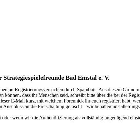
Strategiespielefreunde Bad Emstal e. V.
kommen an Registrierungsversuchen durch Spambots. Aus diesem Grund mu
n können, dass ihr Menschen seid, schreibt bitte über die bei der Reg
n dieser E-Mail kurz, mit welchem Forennick ihr euch registriert habt, we
n Anschluss an die Freischaltung gelöscht – wir behalten uns allerdings
der wenn wir die Authentifizierung als vollständig ungenügend einstuf