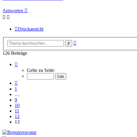
Antworten
Druckansicht
Erweiterte
Suche
Suche
126 Beiträge
Seite
13
Gehe zu Seite:
von
13
Vorherige
1
…
9
10
11
12
13