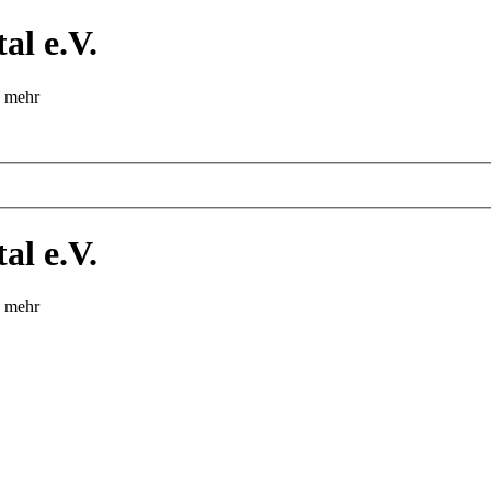
al e.V.
d mehr
al e.V.
d mehr