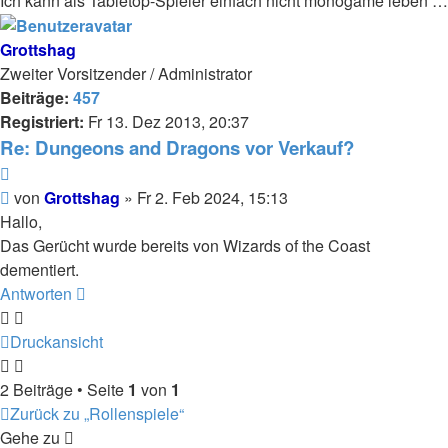
Ich kann als Tabletop-Spieler einfach nicht monogame leben …
Grottshag
Zweiter Vorsitzender / Administrator
Beiträge:
457
Registriert:
Fr 13. Dez 2013, 20:37
Re: Dungeons and Dragons vor Verkauf?
Zitieren
Beitrag
von
Grottshag
»
Fr 2. Feb 2024, 15:13
Hallo,
Das Gerücht wurde bereits von Wizards of the Coast
dementiert.
Antworten
Druckansicht
2 Beiträge • Seite
1
von
1
Zurück zu „Rollenspiele“
Gehe zu