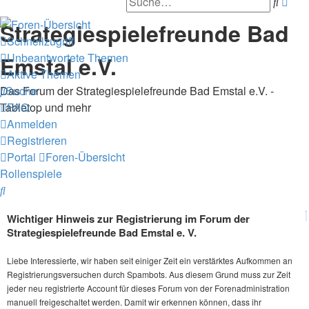
Such
Erwe
Suc
Strategiespielefreunde Bad
Schnellzugriff
Unbeantwortete Themen
Emstal e.V.
Aktive Themen
Das Forum der Strategiespielefreunde Bad Emstal e.V. -
Suche
Tabletop und mehr
FAQ
Anmelden
Registrieren
Portal
Foren-Übersicht
Rollenspiele
Suche
Wichtiger Hinweis zur Registrierung im Forum der
Strategiespielefreunde Bad Emstal e. V.
Liebe Interessierte, wir haben seit einiger Zeit ein verstärktes Aufkommen an
Registrierungsversuchen durch Spambots. Aus diesem Grund muss zur Zeit
jeder neu registrierte Account für dieses Forum von der Forenadministration
manuell freigeschaltet werden. Damit wir erkennen können, dass ihr