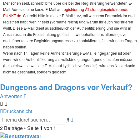
Menschen seid, schreibt bitte über die bei der Registrierung verwendeten E-
Mail-Adresse eine kurze E-Mail an
registrierung ÄT strategiespielefreunde
PUNKT de
. Schreibt bitte in dieser E-Mail kurz, mit welchem Forennick ihr euch
registriert habt, wer ihr seid (Vorname reicht) und warum ihr euch registrieren
wollt. Diese E-Mail dient ausschließlich der Authentifizierung und sie wird in
Anschluss an die Freischaltung gelöscht – wir behalten uns allerdings vor,
euch über unsere Registrierungsadresse zu kontaktieren, falls wir noch Fragen
haben sollten.
Wenn nach 14 Tagen keine Authentifizierungs-E-Mail eingegangen ist oder
wenn wir die Authentifizierung als vollständig ungenügend einstufen müssen
(beispielsweise weil die E-Mail auf kyrillisch verfasst ist), wird das Nutzerkonto
nicht freigeschaltet, sondern gelöscht.
Dungeons and Dragons vor Verkauf?
Antworten
Druckansicht
Suche
Erweiterte
Suche
2 Beiträge • Seite
1
von
1