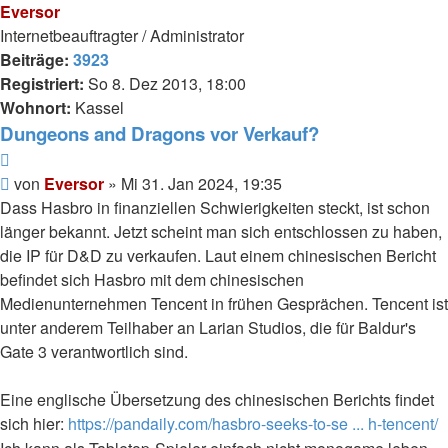
Eversor
Internetbeauftragter / Administrator
Beiträge:
3923
Registriert:
So 8. Dez 2013, 18:00
Wohnort:
Kassel
Dungeons and Dragons vor Verkauf?
Zitieren
Beitrag
von
Eversor
»
Mi 31. Jan 2024, 19:35
Dass Hasbro in finanziellen Schwierigkeiten steckt, ist schon
länger bekannt. Jetzt scheint man sich entschlossen zu haben,
die IP für D&D zu verkaufen. Laut einem chinesischen Bericht
befindet sich Hasbro mit dem chinesischen
Medienunternehmen Tencent in frühen Gesprächen. Tencent ist
unter anderem Teilhaber an Larian Studios, die für Baldur's
Gate 3 verantwortlich sind.
Eine englische Übersetzung des chinesischen Berichts findet
sich hier:
https://pandaily.com/hasbro-seeks-to-se ... h-tencent/